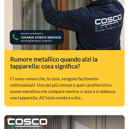
Rumore metallico quando alzi la
tapparella: cosa significa?
Ci sono rumori che, in casa, vengono facilmente
sottovalutati. Uno dei più comuni è quel caratteristico
suono metallico che compare mentre si alza o si abbassa
una tapparella. All’inizio sembra solta…