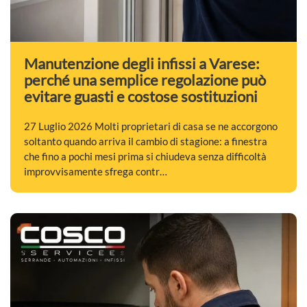
Manutenzione degli infissi a Varese:
perché una semplice regolazione può
evitare guasti e costose sostituzioni
27 Luglio 2026 Molti proprietari di casa se ne accorgono
soltanto quando arriva il cambio di stagione: a finestra
che fino a pochi mesi prima si chiudeva senza difficoltà
improvvisamente sfrega contr…